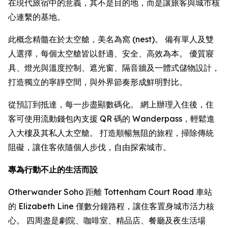
在現代旅宿中的意義，其不是目的地，而是讓旅客與城市核
心連繫的基地。
此概念精髓在於太空艙，美名為窩 (nest)。 備有單人及雙
人選擇，每個太空艙皆以舒適、安全、高效為本。 優質寢
具、燈光與溫度控制、遮光窗、隔音牆及一體式儲物設計，
打造獨立的寧靜空間，與外界節奏形成鮮明對比。
從預訂到抵達，每一步盡顯數碼化。 網上辦理入住後，住
客可使用流動錢包內支援 QR 碼的 Wanderpass，輕鬆進
入大樓及其私人太空艙。 打造順暢無阻的旅程，掃除傳統
阻礙，讓住客依隨個人步伐，自由探索城市。
專為行動不止的生活而設
Otherwander Soho 距離 Tottenham Court Road 車站
的 Elizabeth Line 僅數分鐘路程，讓住客置身城市活力核
心。 四周盡是劇院、咖啡室、精品店、餐廳及夜生活場