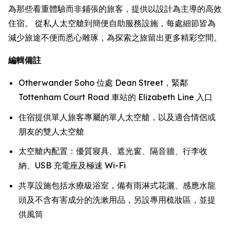
為那些看重體驗而非鋪張的旅客，提供以設計為主導的高效
住宿。 從私人太空艙到簡便自助服務設施，每處細節皆為
減少旅途不便而悉心雕琢，為探索之旅留出更多精彩空間。
編輯備註
Otherwander Soho 位處 Dean Street，緊鄰
Tottenham Court Road 車站的 Elizabeth Line 入口
住宿提供單人旅客專屬的單人太空艙，以及適合情侶或
朋友的雙人太空艙
太空艙內配置：優質寢具、遮光窗、隔音牆、行李收
納、USB 充電座及極速 Wi-Fi
共享設施包括水療級浴室，備有雨淋式花灑、感應水龍
頭及不含有害成分的洗漱用品，另設專用梳妝區，並提
供風筒