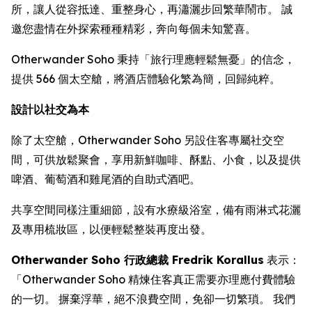
所，讓人從容抵達、重整身心，再瀟灑步回繁華鬧市。 誠
邀您盡情在外探索種種精彩，奔向每個未知驚喜。
Otherwander Soho 秉持「旅行理應輕鬆無憂」的信念，
提供 566 個太空艙，將酒店體驗化繁為簡，回歸純粹。
設計以社交為本
除了太空艙，Otherwander Soho 另設住客專屬社交空
間，可供放鬆聚會，享用新鮮咖啡、酥點、小食，以及提供
啤酒、葡萄酒和雞尾酒的自助式酒吧。
共享空間同樣注重細節，設有水療級浴室，備有雨淋式花灑
及專用梳妝區，以便輕鬆整裝再度出發。
Otherwander Soho 行政總裁 Fredrik Korallus
表示：
「Otherwander Soho 精煉住客真正需要亦理應付費體驗
的一切。 摒棄浮華，絕不浪費空間，免卻一切繁瑣。 我們