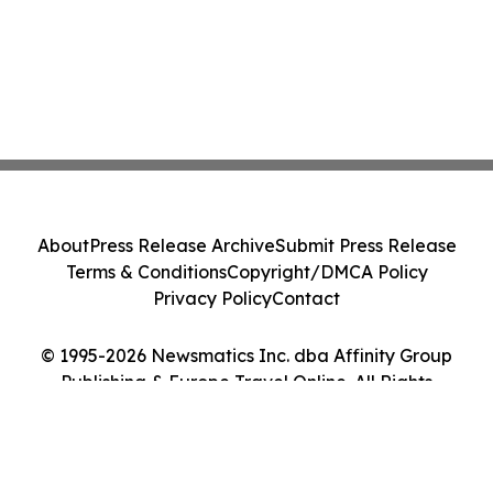
About
Press Release Archive
Submit Press Release
Terms & Conditions
Copyright/DMCA Policy
Privacy Policy
Contact
© 1995-2026 Newsmatics Inc. dba Affinity Group
Publishing & Europe Travel Online. All Rights
Reserved.
Cookie Settings / Your Privacy Choices