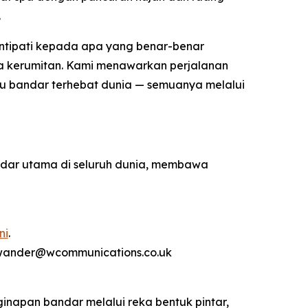
.
intipati kepada apa yang benar-benar
ada kerumitan. Kami menawarkan perjalanan
 satu bandar terhebat dunia — semuanya melalui
ndar utama di seluruh dunia, membawa
ni
.
rwander@wcommunications.co.uk
inapan bandar melalui reka bentuk pintar,