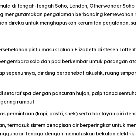
rmula di tengah-tengah Soho, London, Otherwander Soh
ang mengutamakan pengalaman berbanding kemewahan m
rincian direka untuk menghapuskan kerumitan perjalanan,
ersebelahan pintu masuk laluan Elizabeth di stesen Tott
pengembara solo dan pod berkembar untuk pasangan at
lap sepenuhnya, dinding berpenebat akustik, ruang simpa
setaraf spa dengan pancuran hujan, paip tanpa sentuha
gering rambut
 permintaan (kopi, pastri, snek) serta bar layan diri deng
nan, termasuk sistem penapisan air berperingkat untuk m
enggunaan tenaga dengan memutuskan bekalan elektrik 