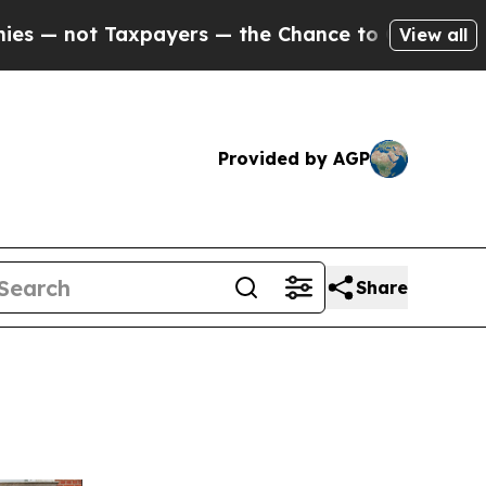
xpayers — the Chance to Cash in on Publicly Own
View all
Provided by AGP
Share