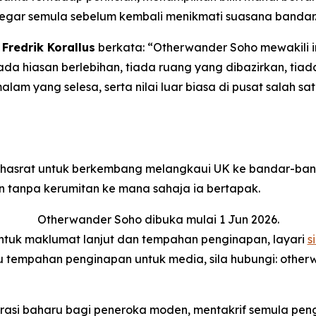
gar semula sebelum kembali menikmati suasana bandar
Fredrik Korallus
berkata: “Otherwander Soho mewakili 
iada hiasan berlebihan, tiada ruang yang dibazirkan, ti
 malam yang selesa, serta nilai luar biasa di pusat salah
erhasrat untuk berkembang melangkaui UK ke bandar-ba
tanpa kerumitan ke mana sahaja ia bertapak.
Otherwander Soho dibuka mulai 1 Jun 2026.
ntuk maklumat lanjut dan tempahan penginapan, layari
si
 tempahan penginapan untuk media, sila hubungi: othe
asi baharu bagi peneroka moden, mentakrif semula peng