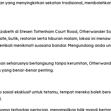
gan yang menyingkirkan sekatan tradisional, membolehka
lizabeth di Stesen Tottenham Court Road, Otherwander S
 kafe, butik, restoran serta hiburan malam, lokasi ini me
mbali menikmati suasana bandar. Mengundang anda untuk
an seharusnya berlangsung tanpa kerumitan, Otherwan
 yang benar-benar penting.
sial eksklusif untuk tetamu, tempat mereka boleh bersant
.
ama terhadap perincian, menampilkan bilik mandi berta