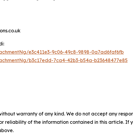
ns.co.uk
i:
achmentNg/e3c411e3-9c06-49c8-9898-0a7ad6faf6fb
tachmentNg/b3c17edd-7ca4-42b3-b54a-b23648477e85
without warranty of any kind. We do not accept any responsib
r reliability of the information contained in this article. I
 above.