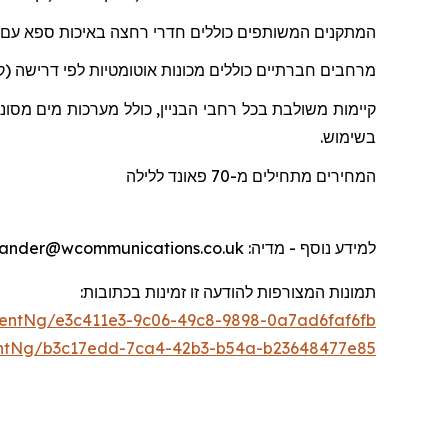
המתקנים המשותפים כוללים חדרי רחצה באיכות ספא
עם
מרחבים חברתיים כוללים מכונות אוטומטיות לפי דרישה (קפ
קיימות משולבת בכל רחבי הבניין, כולל מערכות מים מסו
בשימוש.
המחירים מתחילים מ-70
פאונד
ללילה
למידע נוסף - מדיה
: otherwander@wcommunications.co.uk
תמונות המצורפות להודעה זו זמינות בכתוב
ו
ת:
entNg/e3c411e3-9c06-49c8-9898-0a7ad6faf6fb
ntNg/b3c17edd-7ca4-42b3-b54a-b23648477e85