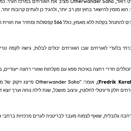
ט
רואד
,
Otherwander Soho
מציב את האורחים במרכז העיר. כמלו
 הוא מזמין להישאר בחוץ זמן רב יותר, ולהגיד כן לעתים קרובות יותר.
מץ, כולל 566 קפסולות ומחזיר את חוויית המלון ליסודותיה.
י בלעדי לאורחים שבו האורחים יכולים לבלות, גישה לקפה טרי, 
כוללים חדרי רחצה באיכות ספא
עם
מקלחות
ואזורי
רחצה
ייעודיים
,
מ
Fredrik Koral
)
, אומר: "
Otherwander Soho
מייצג זיקוק של מ
ורחים חלק ודיגיטלי לחלוטין, עיצוב מושכל, שנת לילה נוחה וערך יוצ
בה גלובלית, שוא
ף
לצמוח מעבר לבריטניה לערים מרכזיות ברחבי ה