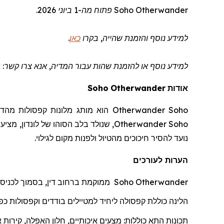
Otherwander
Soho
פתוח מה-1 ביוני 2026.
למידע נוסף והזמנת שהייה
, בקרו
כאן
.
למידע נוסף או להזמנת שהות
עבור המדיה
, אנא צרו קשר: otherwander@wcommunications.co.uk
אודות
Otherwander
Soho
Otherwander Soho
הוא מותג מלונות קפסולות מהדו
Otherwander Soho
, שנולד בלב הסוהו של לונדון, מציע
נועד להסיר חיכוכים מהטיול ולפנות מקום לגילוי.
הערות לעורכים
Otherwander
Soho
ממוקמת ברחוב דין, בסמוך לכניס
הלינה כוללת
קפסולה
ל
יחיד למטיילים בודדים וקפסולות כפו
תכונות התא כוללות: מצעים איכותיים, חלון האפלה, קירות 