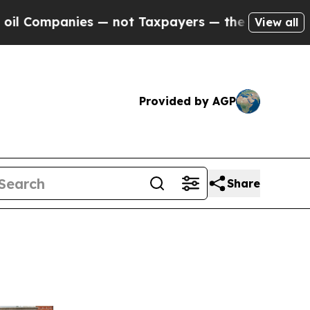
 not Taxpayers — the Chance to Cash in on Publi
View all
Provided by AGP
Share