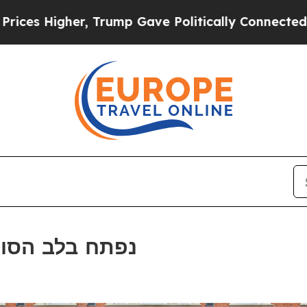
rump Gave Politically Connected oil Companies —
Otherwander נפתח בלב