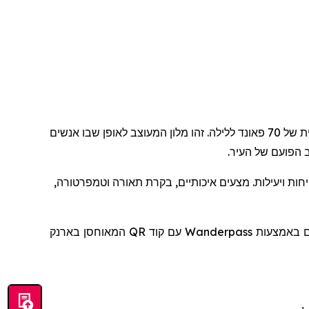
, שנפתח ברחוב דין 92, מציג אירוח חלק ומעוצב באחת השכונות הדינמיות ביותר בעולם, בעלות התחלתית של 70 פאונד ללילה. זהו מלון המעוצב לאופן שבו אנשים
 הפועם של העיר.
יחות ויעילות. מצעים איכותיים, בקרת תאורה וטמפרטורה,
להם באמצעות
Wanderpass
עם קוד
QR
המאוחסן בארנק