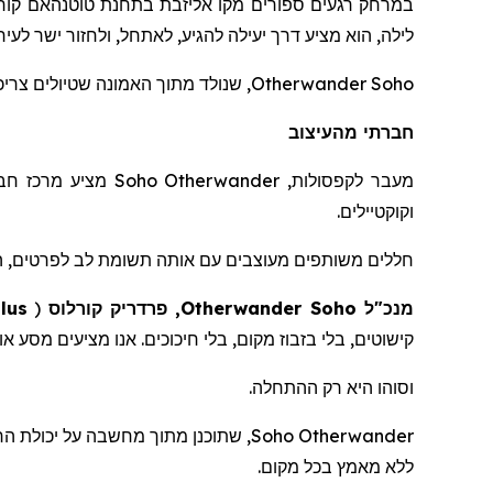
במרחק רגעים ספורים מקו אליזבת בתחנת
טוטנהאם
קור
לילה, הוא מציע דרך יעילה להגיע, לאתחל, ולחזור ישר לעיר.
Otherwander Soho
, שנולד מתוך האמונה שטיולים צריכים להתנהל בקלות ללא מא
חברתי מהעיצוב
מעבר לקפסולות,
Otherwander
Soho
מציע מרכז חברת
וקוקטיילים.
חללים משותפים מעוצבים עם אותה תשומת לב לפרטים, ה
מנכ"ל
Soho
Otherwander
, פרדריק
קורלוס
(
lus
קישוטים, בלי בזבוז מקום, בלי חיכוכים. אנו מציעים מסע א
וסוהו היא רק ההתחלה.
Otherwander
Soho
, שתוכנ
ן
מתוך מחשבה על יכולת הרח
ללא מאמץ בכל מקום.